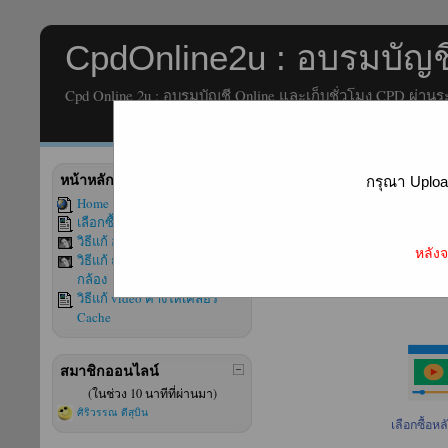
CpdOnline2u : อบรมบัญชี
Cpd Online 2u : อบรมบัญชี Online และเก็บชั่วโมง CPD ผ่านร
หน้าหลัก
กรุณา Uploa
ระบบอบรมบัญชี
Home
เลือกซื้อหลักสูตรอบรม
(E-Lear
วิธีแก้ อบรมหัวข้อต่อไปไม่ได้
หลังจ
วิธีแก้ ถ่ายรูปไม่ได้ให้เปิด
กล้อง
วิธีแก้ video ค้างให้เคลียร์
Cache
สมาชิกออนไลน์
(ในช่วง 10 นาทีที่ผ่านมา)
ศิริวรรณ ดีสุบิน
เลือกซื้อห