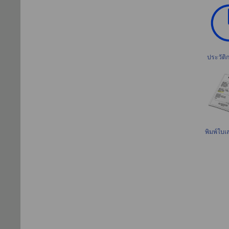
ประวัต
พิมพ์ใบเส